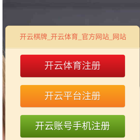
开云棋牌_开云体育_官方网站_网站
开云体育注册
开云平台注册
开云账号手机注册